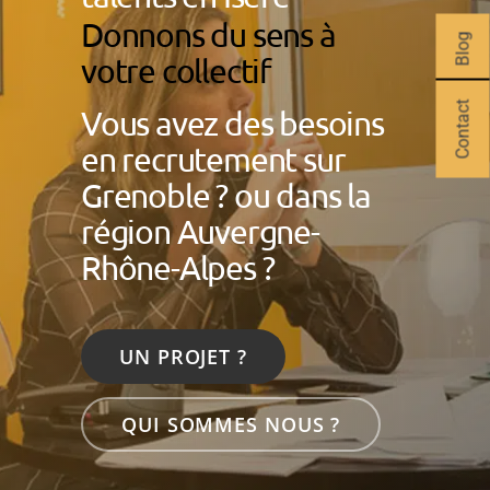
Donnons du sens à
Blog
votre collectif
Contact
Vous avez des besoins
en recrutement sur
Grenoble ? ou dans la
région Auvergne-
Rhône-Alpes ?
UN PROJET ?
QUI SOMMES NOUS ?