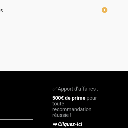
s
✅
Apport d’affaires :
500€ de prime
pour
toute
recommandation
réussie !
➡️ Cliquez-ici