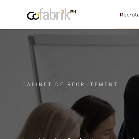
Cofabrik RH
Métiers – poste managers / dirigeants
Recrut
CABINET DE RECRUTEMENT