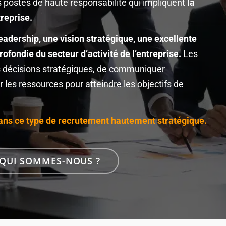
s postes de haute responsabilité qui impliquent
la
reprise.
adership, une vision stratégique, une excellente
fondie du secteur d’activité de l’entreprise.
Les
es décisions stratégiques, de communiquer
 les ressources pour atteindre les objectifs de
dans ce type de recrutement hautement stratégique.
QUI SOMMES-NOUS ?