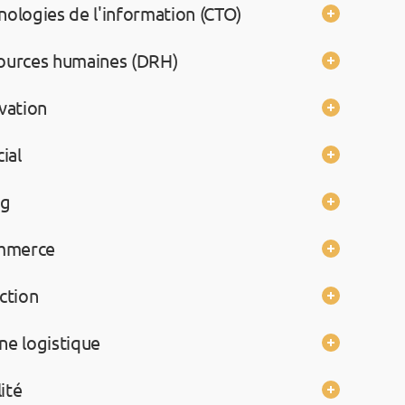
nologies de l'information (CTO)
sources humaines (DRH)
ovation
ial
ng
ommerce
ction
ne logistique
ité