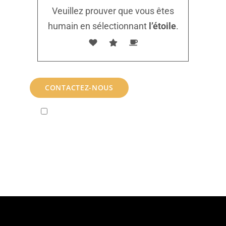
Veuillez prouver que vous êtes
humain en sélectionnant
l’étoile
.
En soumettant ce formulaire à CofabrikRh,
j'accepte que les informations saisies soient
exploitées dans le cadre de la relation commerciale ou
la demande d’informations qui peut en découler.