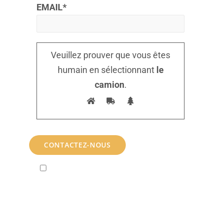
EMAIL*
Veuillez prouver que vous êtes
humain en sélectionnant
le
camion
.
En soumettant ce formulaire à CofabrikRh,
j'accepte que les informations saisies soient
exploitées dans le cadre de la relation commerciale ou
la demande d’informations qui peut en découler.