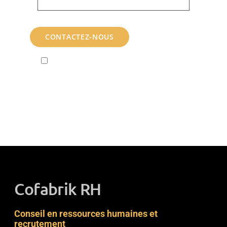
En soumettant ce formulaire à CofabrikRh,
j'accepte que les informations saisies soient
exploitées dans le cadre de la relation commerciale ou
la demande d’informations qui peut en découler.
Cofabrik RH
Conseil en ressources humaines et
recrutement