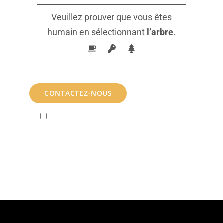
Veuillez prouver que vous êtes
humain en sélectionnant
l’arbre
.
En soumettant ce formulaire à CofabrikRh,
j'accepte que les informations saisies soient
exploitées dans le cadre de la relation commerciale ou
la demande d’informations qui peut en découler.