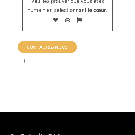
Veuillez prouver que vous êtes
humain en sélectionnant
le cœur
.
En soumettant ce formulaire à CofabrikRh,
j'accepte que les informations saisies soient
exploitées dans le cadre de la relation commerciale ou
la demande d’informations qui peut en découler.