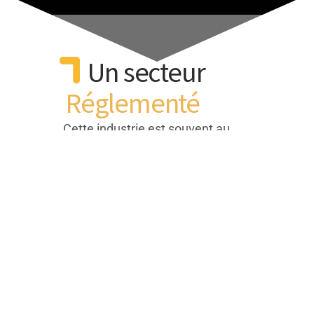
Un secteur
Réglementé
Cette industrie est souvent au
coeur de nombreuses
technologies que nos
consultants maîtrisent :
chimie, mécanique, biologie,
électronique, électrique,
informatique. Ils sont
essentiels à la pratique
médicale préventive,